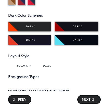
Dark Color Schemes
DARK 1
DARK 2
DARK 3
DARK 4
Layout Style
FULLWIDTH
BOXED
Background Types
PATTERNED BG
SOLID COLOR BG
FIXED IMAGE BG
PREVIOUS ARTICLE: WHATSAPP
NEXT ARTICLE: BL
PREV
NEXT